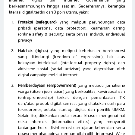
berkesinambungan hingga saat ini. Sederhananya, kerangka
literasi digital terdiri dari 3 poin utama, yakni:
Proteksi (safeguard)
yang meliputi perlindungan data
pribadi (personal data protection), keamanan daring
(online safety & security) serta privasi individu (individual
privacy)
Hak-hak (rights)
yang meliputi kebebasan berekspresi
yang dilindungi (freedom of expression), hak atas
kekayaan intelektual (intellectual property rights) dan
aktivisme sosial (social activism) yang digerakkan oleh
digital campaign melalui internet.
Pemberdayaan (empowerment)
yang meliputi jurnalisme
warga (citizen journalism) yang berkualitas, kewirausahaan
(entrepreneurship) terkait dengan pemanfaatan TIK
dan/atau produk digital semisal yang dilakukan oleh para
teknoprener, pelaku start-up digital dan pemilik UMKM.
Selain itu, ditekankan pula secara khusus mengenai hal
etika informasi (information ethics) yang menyoroti
tantangan hoax, disinformasi dan ujaran kebencian serta
upaya menghadapinya dengan pilah-pilih informasi, Wise