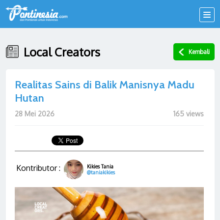
Local Creators
Kembali
Realitas Sains di Balik Manisnya Madu
Hutan
28 Mei 2026
165 views
Kontributor :
Kikies Tania
@taniakikies