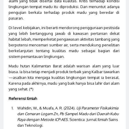
alami yang tidak disertai data kualitas. Kritis terhadap kondisi
lingkungan tempat madu itu diproduksi. Dan menuntut adanya
pengujian berkala terhadap produk madu yang beredar di
pasaran.
Di level kebijakan, ini berarti mendorong penggunaan pestisida
yang lebih bertanggung jawab di kawasan pertanian dekat
habitat lebah, memperketat pengawasan aktivitas tambang yang
berpotensi mencemari sumber air, serta mendukung penelitian
berkelanjutan tentang kualitas madu sebagai bagian dari
sistem pemantauan lingkungan.
Madu hutan Kalimantan Barat adalah warisan alam yang luar
biasa. Ia bisa tetap menjadi produk terbaik yang Kalbar tawarkan
—asalkan kita menjaga kualitas lingkungan tempat ia berasal.
Karena pada akhirnya, madu yang baik hanya bisa lahir dari alam
yang sehat. (*)
Referensi Ilmiah
Wahidin, W., & Muafa, A. R. (2024).
Uji Parameter Fisikakimia
dan Cemaran Logam Zn, Pb Sampel Madu dari Daerah Kubu
Raya dengan Metode ICP-AES.
Scientica: Jurnal Ilmiah Sains
dan Teknologi.