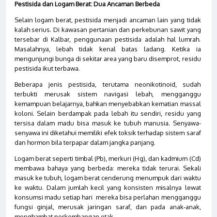
Pestisida dan Logam Berat: Dua Ancaman Berbeda
Selain logam berat, pestisida menjadi ancaman lain yang tidak
kalah serius. Di kawasan pertanian dan perkebunan sawit yang
tersebar di Kalbar, penggunaan pestisida adalah hal lumrah.
Masalahnya, lebah tidak kenal batas ladang. Ketika ia
mengunjungi bunga di sekitar area yang baru disemprot, residu
pestisida ikut terbawa.
Beberapa jenis pestisida, terutama neonikotinoid, sudah
terbukti merusak sistem navigasi lebah, mengganggu
kemampuan belajarnya, bahkan menyebabkan kematian massal
koloni. Selain berdampak pada lebah itu sendiri, residu yang
tersisa dalam madu bisa masuk ke tubuh manusia. Senyawa-
senyawa ini diketahui memiliki efek toksik terhadap sistem saraf
dan hormon bila terpapar dalam jangka panjang.
Logam berat seperti timbal (Pb), merkuri (Hg), dan kadmium (Cd)
membawa bahaya yang berbeda: mereka tidak terurai. Sekali
masuk ke tubuh, logam berat cenderung menumpuk dari waktu
ke waktu. Dalam jumlah kecil yang konsisten misalnya lewat
konsumsi madu setiap hari mereka bisa perlahan mengganggu
fungsi ginjal, merusak jaringan saraf, dan pada anak-anak,
menghambat perkembangan otak.