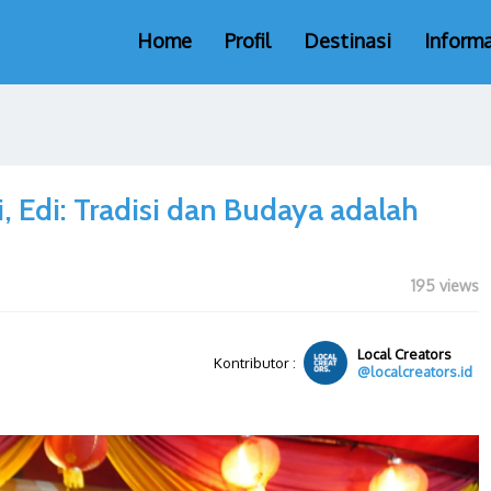
Home
Profil
Destinasi
Informa
, Edi: Tradisi dan Budaya adalah
195 views
Local Creators
Kontributor :
@localcreators.id