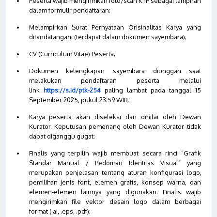
Peserta wajib mengirimkan foto/scan KTP sebagai lampiran
dalam formulir pendaftaran
;
Melampirkan Surat Pernyataan Orisinalitas Karya yang
ditandatangani (terdapat dalam dokumen sayembara)
;
CV (Curriculum Vitae) Peserta
;
Dokumen kelengkapan sayembara diunggah saat
melakukan pendaftaran peserta melalui
link
https://s.id/ptk-254
paling lambat pada tanggal 15
September 2025, pukul 23.59 WIB
;
Karya peserta akan diseleksi dan dinilai oleh Dewan
Kurator. Keputusan pemenang oleh Dewan Kurator tidak
dapat diganggu gugat
;
Finalis yang terpilih wajib membuat secara
rinci
“Grafik
Standar Manual / Pedoman Identitas Visual” yang
merupakan penjelasan tentang aturan konfigurasi logo,
pemilihan jenis font, elemen grafis, konsep warna, dan
elemen-elemen lainnya yang digunakan. Finalis wajib
mengirimkan file vektor desain logo dalam berbagai
format (.ai, .eps, .pdf)
;