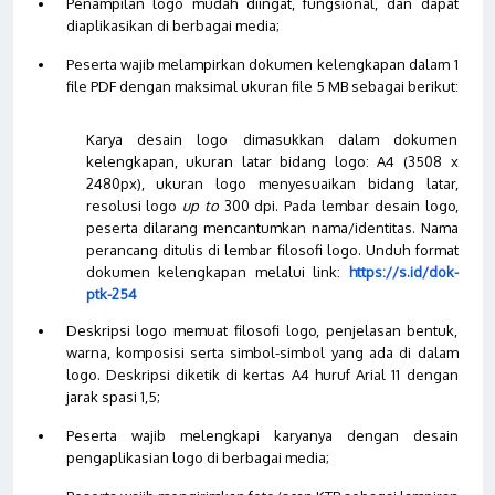
Penampilan logo mudah diingat, fungsional, dan dapat
diaplikasikan di berbagai media
;
Peserta wajib melampirkan dokumen kelengkapan dalam 1
file PDF dengan maksimal ukuran file 5 M
B
sebagai berikut:
Karya desain logo dimasukkan dalam dokumen
kelengkapan, ukuran latar bidang logo: A4 (3508 x
2480px), ukuran logo menyesuaikan bidang latar,
resolusi logo
up to
300 dpi. Pada lembar desain logo,
peserta dilarang mencantumkan nama/identitas. Nama
perancang ditulis di lembar filosofi logo.
Unduh
format
dokumen kelengkapan melalui link:
https://s.id/dok-
ptk-254
Deskripsi logo memuat filosofi logo, penjelasan bentuk,
warna, komposisi serta simbol-simbol yang ada di dalam
logo. Deskripsi diketik di kertas A4 huruf Arial 11 dengan
jarak spasi 1,5
;
Peserta wajib melengkapi karyanya dengan desain
pengaplikasian logo di berbagai media
;