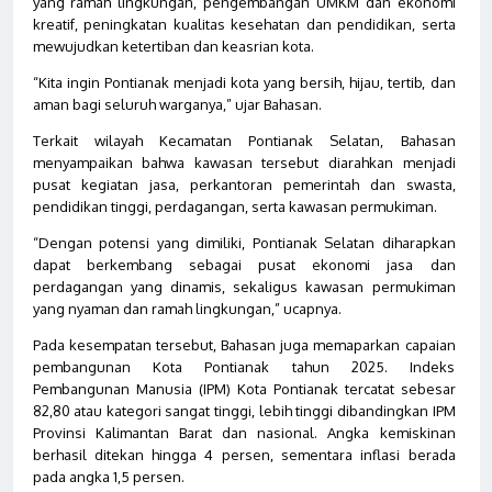
yang ramah lingkungan, pengembangan UMKM dan ekonomi
kreatif, peningkatan kualitas kesehatan dan pendidikan, serta
mewujudkan ketertiban dan keasrian kota.
“Kita ingin Pontianak menjadi kota yang bersih, hijau, tertib, dan
aman bagi seluruh warganya,” ujar Bahasan.
Terkait wilayah Kecamatan Pontianak Selatan, Bahasan
menyampaikan bahwa kawasan tersebut diarahkan menjadi
pusat kegiatan jasa, perkantoran pemerintah dan swasta,
pendidikan tinggi, perdagangan, serta kawasan permukiman.
“Dengan potensi yang dimiliki, Pontianak Selatan diharapkan
dapat berkembang sebagai pusat ekonomi jasa dan
perdagangan yang dinamis, sekaligus kawasan permukiman
yang nyaman dan ramah lingkungan,” ucapnya.
Pada kesempatan tersebut, Bahasan juga memaparkan capaian
pembangunan Kota Pontianak tahun 2025. Indeks
Pembangunan Manusia (IPM) Kota Pontianak tercatat sebesar
82,80 atau kategori sangat tinggi, lebih tinggi dibandingkan IPM
Provinsi Kalimantan Barat dan nasional. Angka kemiskinan
berhasil ditekan hingga 4 persen, sementara inflasi berada
pada angka 1,5 persen.