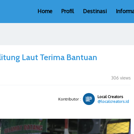
Home
Profil
Destinasi
Informa
itung Laut Terima Bantuan
306 views
Local Creators
Kontributor :
@localcreators.id