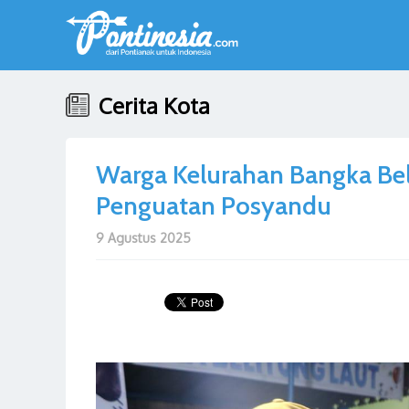
Cerita Kota
Warga Kelurahan Bangka Bel
Penguatan Posyandu
9 Agustus 2025