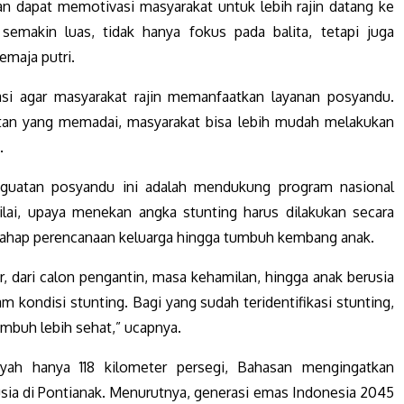
an dapat memotivasi masyarakat untuk lebih rajin datang ke
emakin luas, tidak hanya fokus pada balita, tetapi juga
emaja putri.
i agar masyarakat rajin memanfaatkan layanan posyandu.
tan yang memadai, masyarakat bisa lebih mudah melakukan
.
nguatan posyandu ini adalah mendukung program nasional
lai, upaya menekan angka stunting harus dilakukan secara
tahap perencanaan keluarga hingga tumbuh kembang anak.
r, dari calon pengantin, masa kehamilan, hingga anak berusia
lam kondisi stunting. Bagi yang sudah teridentifikasi stunting,
tumbuh lebih sehat,” ucapnya.
ayah hanya 118 kilometer persegi, Bahasan mengingatkan
sia di Pontianak. Menurutnya, generasi emas Indonesia 2045