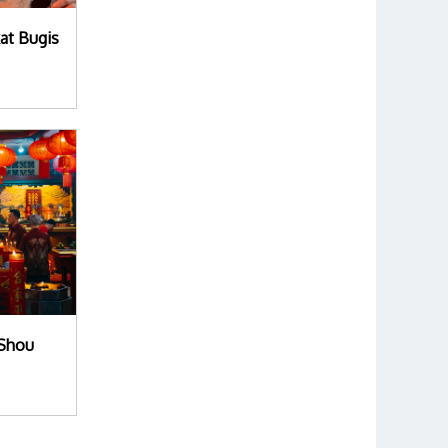
kat Bugis
 Shou