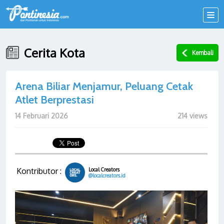
Cerita Kota
Kembali
Arena Biliar Menjamur, Peluang Cetak
Atlet Berprestasi
14 Februari 2026
214 views
Kontributor :
Local Creators
@localcreators.id