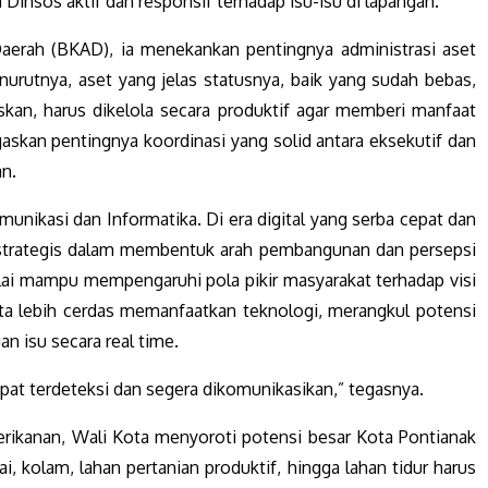
Dinsos aktif dan responsif terhadap isu-isu di lapangan.
erah (BKAD), ia menekankan pentingnya administrasi aset
nurutnya, aset yang jelas statusnya, baik yang sudah bebas,
kan, harus dikelola secara produktif agar memberi manfaat
skan pentingnya koordinasi yang solid antara eksekutif dan
an.
nikasi dan Informatika. Di era digital yang serba cepat dan
t strategis dalam membentuk arah pembangunan dan persepsi
ilai mampu mempengaruhi pola pikir masyarakat terhadap visi
ta lebih cerdas memanfaatkan teknologi, merangkul potensi
 isu secara real time.
epat terdeteksi dan segera dikomunikasikan,” tegasnya.
perikanan, Wali Kota menyoroti potensi besar Kota Pontianak
, kolam, lahan pertanian produktif, hingga lahan tidur harus