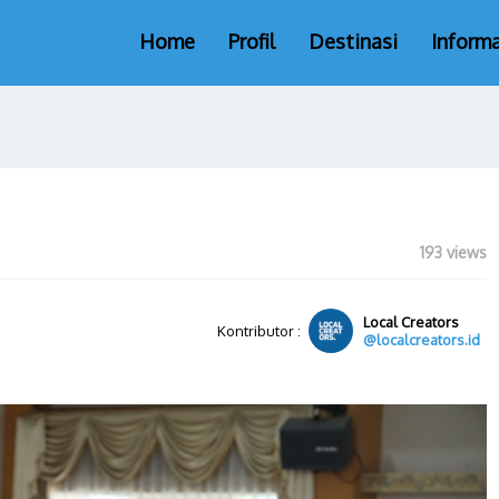
Home
Profil
Destinasi
Informa
193 views
Local Creators
Kontributor :
@localcreators.id