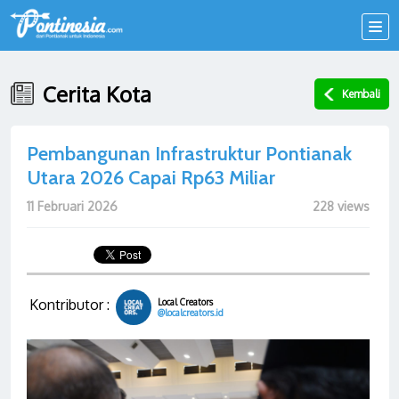
Cerita Kota
Kembali
Pembangunan Infrastruktur Pontianak
Utara 2026 Capai Rp63 Miliar
11 Februari 2026
228 views
Kontributor :
Local Creators
@localcreators.id