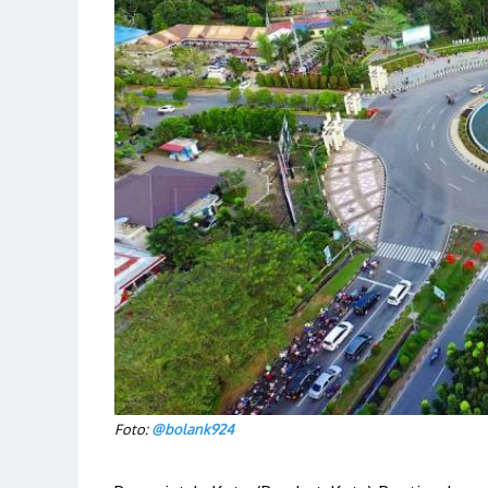
Foto:
@bolank924