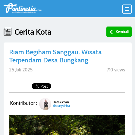
Cerita Kota
Kembali
Riam Begiham Sanggau, Wisata
Terpendam Desa Bungkang
25 Juli 2025
710 views
Kontributor :
Katekuchan
@arasyahh.a