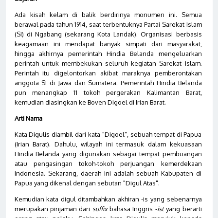
Ada kisah kelam di balik berdirinya monumen ini. Semua
berawal pada tahun 1914, saat terbentuknya Partai Sarekat Islam
(SI) di Ngabang (sekarang Kota Landak). Organisasi berbasis
keagamaan ini mendapat banyak simpati dari masyarakat,
hingga akhirnya pemerintah Hindia Belanda mengeluarkan
perintah untuk membekukan seluruh kegiatan Sarekat Islam.
Perintah itu digelontorkan akibat maraknya pemberontakan
anggota SI di Jawa dan Sumatera. Pemerintah Hindia Belanda
pun menangkap 11 tokoh pergerakan Kalimantan Barat,
kemudian diasingkan ke Boven Digoel di Irian Barat.
Arti Nama
Kata Digulis diambil dari kata "Digoel", sebuah tempat di Papua
(Irian Barat). Dahulu, wilayah ini termasuk dalam kekuasaan
Hindia Belanda yang digunakan sebagai tempat pembuangan
atau pengasingan tokoh-tokoh perjuangan kemerdekaan
Indonesia. Sekarang, daerah ini adalah sebuah Kabupaten di
Papua yang dikenal dengan sebutan "Digul Atas".
Kemudian kata digul ditambahkan akhiran -is yang sebenarnya
merupakan pinjaman dari
suffix
bahasa Inggris -
ist
yang berarti