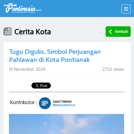
Cerita Kota
Kembali
Tugu Digulis, Simbol Perjuangan
Pahlawan di Kota Pontianak
10 November 2024
2752 views
Kontributor :
Local Creators
@localcreators.id