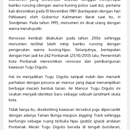
bambu runcing (dengan warna kuning polos saat itu), pertama
kali diresmikan pada 10 November 1987 (bertepatan dengan hari
Pahlawan) oleh Gubernur Kalimantan Barat saat itu, H
Soedjiman. Pada tahun 1995, monumen ini dicat ulang dengan
warna merah-putih.
Renovasi kembali dilakukan pada tahun 2006 sehingga
monumen terlihat lebih mirip bambu runcing dengan
pengecatan warna kuning-hijau. Selanjutnya, bertepatan
dengan Hari Jadi ke-242 Pontianak (23/10/2013) lalu, Pemerintah
Kota Pontianak meresmikan renovasi dan pembangunan
kawasan Tugu Digulis.
Hal ini menjadikan Tugu Digulis tampak indah dan menarik
perhatian dengan pesona air mancur yang dapat menampilkan
berbagai macam bentuk tarian. Air Mancur Tugu Digulis ini
seakan menjadi identitas baru sebagai sebuah
landmark
skala
kota.
Tidak hanya itu, disekeliling kawasan tersebut juga dipercantik
dengan adanya Taman Bunga maupun
Jogging Track
sehingga
berfungsi sebagai ruang terbuka hijau (
public space
) andalan
Pontianak. Meski Tugu Digulis berada di tengah bundaran,