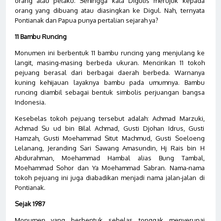
orang atau pelaku. Sehingga kata Digulis merujuk kepada
orang yang dibuang atau diasingkan ke Digul. Nah, ternyata
Pontianak dan Papua punya pertalian sejarah ya?
11 Bambu Runcing
Monumen ini berbentuk 11 bambu runcing yang menjulang ke
langit, masing-masing berbeda ukuran. Mencirikan 11 tokoh
pejuang berasal dari berbagai daerah berbeda. Warnanya
kuning kehijauan layaknya bambu pada umumnya. Bambu
runcing diambil sebagai bentuk simbolis perjuangan bangsa
Indonesia.
Kesebelas tokoh pejuang tersebut adalah: Achmad Marzuki,
Achmad Su ud bin Bilal Achmad, Gusti Djohan Idrus, Gusti
Hamzah, Gusti Moehammad Situt Machmud, Gusti Soeloeng
Lelanang, Jeranding Sari Sawang Amasundin, Hj Rais bin H
Abdurahman, Moehammad Hambal alias Bung Tambal,
Moehammad Sohor dan Ya Moehammad Sabran. Nama-nama
tokoh pejuang ini juga diabadikan menjadi nama jalan-jalan di
Pontianak.
Sejak 1987
Monumen yang berbentuk sebelas tonggak menyerupai