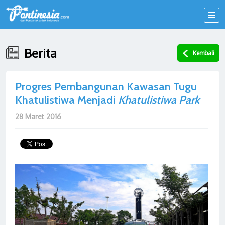
Berita
Kembali
Progres Pembangunan Kawasan Tugu
Khatulistiwa Menjadi
Khatulistiwa Park
28 Maret 2016